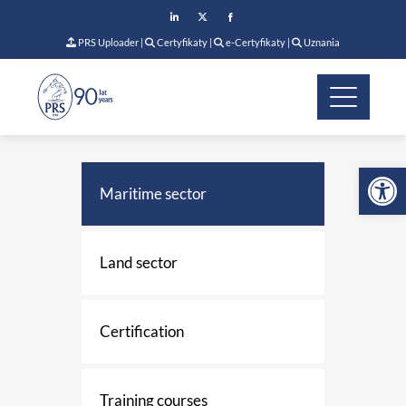
PRS Uploader
|
Certyfikaty
|
e-Certyfikaty
|
Uznania
Op
Maritime sector
Land sector
Certification
Training courses