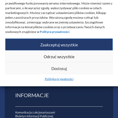
prawidłowego funkcjonowania serwisu internetowego. Może również razem z
partnerami, o ile wyrazisz zgodę, wykorzystywać pliki cookies w celach
Stationary
Offshore
Analysis
marketingowych. Możesz zarządzać ustawieniami plików cookies, klikając
jeden z poniższych przycisków. Wyrażoną zgodę możesz cofnąć lub
Floating
industry
and
zmodyfikować, zmieniając wybrane wcześniej ustawienia. Szczegółowe
informacje na temat plików cookies oraz o przetwarzaniu Twoich danych
Objects
expertise
osobowych znajdziesz w
Polityce prywatności
.
Zaakceptuj wszystkie
Military
FEU
MRV
Odrzuć wszystkie
mechanism
mechanism
Dostosuj
Polityka prywatności
INFORMACJE
Komunikacja z akcjonariuszami
Biuletyn Informacji Publicznej