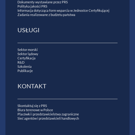
Dokumenty wystawiane przez PRS
Polityka jakości PRS
Informacja dotycząca form wsparcia w Jednostce Certyfikującej
Zadania realizowane z budżetu państwa
USŁUGI
Sektor morski
Sektor lądowy
Certyfikacja
R&D
Szkolenia
Publikacje
KONTAKT
Skontaktuj się z PRS
Biura terenowe w Polsce
Placówki i przedstawicielstwa zagraniczne
Sieć agentów i przedstawicieli handlowych