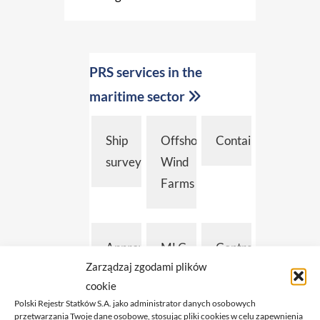
PRS services in the
maritime sector
Ship
Offshore
Containers
surveys
Wind
Farms
Approvals
MLC,
Contract
Zarządzaj zgodami plików
ISM,
Engineer
cookie
ISPS
Polski Rejestr Statków S.A. jako administrator danych osobowych
przetwarzania Twoje dane osobowe, stosując pliki cookies w celu zapewnienia