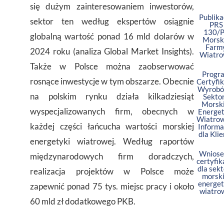
się dużym zainteresowaniem inwestorów,
Publika
sektor ten według ekspertów osiągnie
PRS
130/P
globalną wartość ponad 16 mld dolarów w
Morsk
Farm
2024 roku (analiza Global Market Insights).
Wiatr
Także w Polsce można zaobserwować
Progr
rosnące inwestycje w tym obszarze. Obecnie
Certyfik
Wyrobó
na polskim rynku działa kilkadziesiąt
Sekto
Morski
wyspecjalizowanych firm, obecnych w
Energet
Wiatrow
każdej części łańcucha wartości morskiej
Informa
dla Kli
energetyki wiatrowej. Według raportów
Wniose
międzynarodowych firm doradczych,
certyfik
dla sek
realizacja projektów w Polsce może
morski
energet
zapewnić ponad 75 tys. miejsc pracy i około
wiatro
60 mld zł dodatkowego PKB.