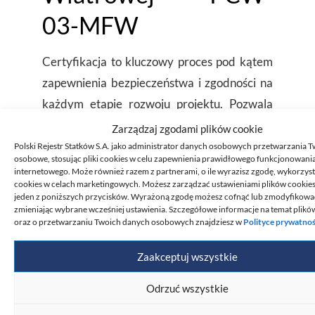
03-MFW
Certyfikacja to kluczowy proces pod kątem
zapewnienia bezpieczeństwa i zgodności na
każdym etapie rozwoju projektu. Pozwala
zapewnić wymagania stawiane przez
Zarządzaj zgodami plików cookie
inwestorów, banki i instytucje finansujące
Polski Rejestr Statków S.A. jako administrator danych osobowych przetwarzania 
osobowe, stosując pliki cookies w celu zapewnienia prawidłowego funkcjonowani
projekty MFW.
internetowego. Może również razem z partnerami, o ile wyrazisz zgodę, wykorzyst
cookies w celach marketingowych. Możesz zarządzać ustawieniami plików cookies,
jeden z poniższych przycisków. Wyrażoną zgodę możesz cofnąć lub zmodyfikowa
Bezpośrednie korzyści wynikające z
zmieniając wybrane wcześniej ustawienia. Szczegółowe informacje na temat plikó
oraz o przetwarzaniu Twoich danych osobowych znajdziesz w
Polityce prywatnoś
certyfikacji to:
Zaakceptuj wszystkie
Integralność, bezpieczeństwo i wysoka
Odrzuć wszystkie
jakość certyfikowanych wyrobów,
Potwierdzona zgodność z