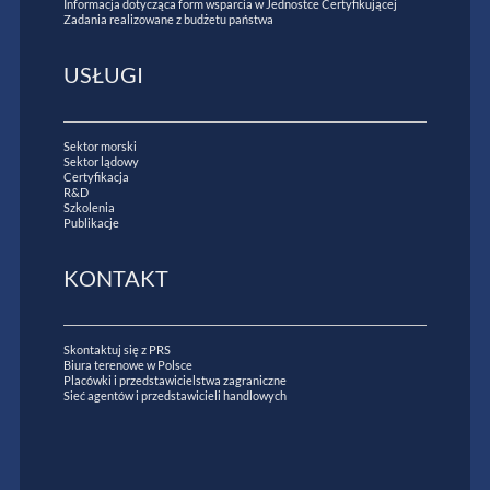
Informacja dotycząca form wsparcia w Jednostce Certyfikującej
Zadania realizowane z budżetu państwa
USŁUGI
Sektor morski
Sektor lądowy
Certyfikacja
R&D
Szkolenia
Publikacje
KONTAKT
Skontaktuj się z PRS
Biura terenowe w Polsce
Placówki i przedstawicielstwa zagraniczne
Sieć agentów i przedstawicieli handlowych