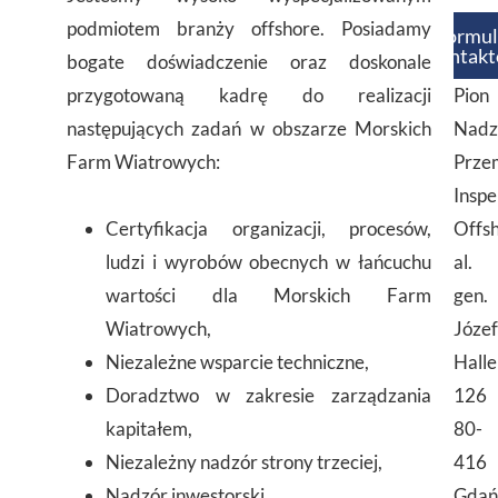
podmiotem branży offshore. Posiadamy
Formul
kontak
bogate doświadczenie oraz doskonale
przygotowaną kadrę do realizacji
Pion
następujących zadań w obszarze Morskich
Nadz
Farm Wiatrowych:
Prze
Inspe
Certyfikacja organizacji, procesów,
Offs
ludzi i wyrobów obecnych w łańcuchu
al.
wartości dla Morskich Farm
gen.
Wiatrowych,
Józe
Niezależne wsparcie techniczne,
Halle
Doradztwo w zakresie zarządzania
126
kapitałem,
80-
Niezależny nadzór strony trzeciej,
416
Nadzór inwestorski,
Gdań