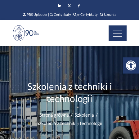
PRS Uploader
|
Certyfikaty
|
e-Certyfikaty
|
Uznania
Op
Szkolenia z techniki i
technologii
Strona główna
Szkolenia
Szkolenia z techniki i technologii