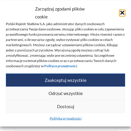
Zarządzaj zgodami plików
cookie
Polski Rejestr Statków S.A. jako administrator danych osobowych
NIP
przetwarzania Twoje dane osobowe, stosując pliki cookies w celu zapewnienia
prawidłowego funkcjonowania serwisu internetowego. Może również razem z
partnerami, o ile wyrazisz zgodę, wykorzystywać pliki cookies w celach
marketingowych. Możesz zarządzać ustawieniami plików cookies, klikając
jeden z poniższych przycisków. Wyrażoną zgodę możesz cofnąć lub
Miejscowość
*
zmodyfikować, zmieniając wybrane wcześniej ustawienia. Szczegółowe
informacje na temat plików cookies oraz o przetwarzaniu Twoich danych
osobowych znajdziesz w
Polityce prywatności
.
Zaakceptuj wszystkie
Ulica, nr
*
Odrzuć wszystkie
Dostosuj
Kod pocztowy
*
Polityka prywatności