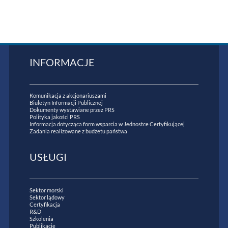
INFORMACJE
Komunikacja z akcjonariuszami
Biuletyn Informacji Publicznej
Dokumenty wystawiane przez PRS
Polityka jakości PRS
Informacja dotycząca form wsparcia w Jednostce Certyfikującej
Zadania realizowane z budżetu państwa
USŁUGI
Sektor morski
Sektor lądowy
Certyfikacja
R&D
Szkolenia
Publikacje