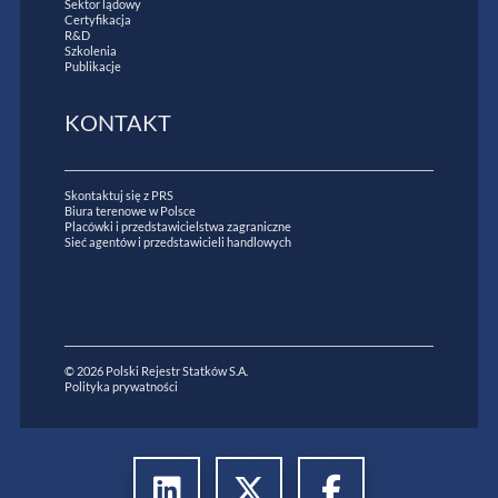
Sektor lądowy
Certyfikacja
R&D
Szkolenia
Publikacje
KONTAKT
Skontaktuj się z PRS
Biura terenowe w Polsce
Placówki i przedstawicielstwa zagraniczne
Sieć agentów i przedstawicieli handlowych
© 2026 Polski Rejestr Statków S.A.
Polityka prywatności