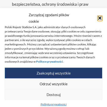
bezpieczeństwa, ochrony środowiska i praw
pracowników na statkach oraz w portach.
Zarządzaj zgodami plików
Więcej
Więcej
Więcej
cookie
Polski Rejestr Statków S.A. jako administrator danych osobowych
informacji
informacji
informacji
Certyfikacja
Certyfikacja
Certyfikacja
przetwarzania Twoje dane osobowe, stosując pliki cookies w celu zapewnienia
MLC
ISM
ISPS
prawidłowego funkcjonowania serwisu internetowego. Może również razem z
partnerami, o ile wyrazisz zgodę, wykorzystywać pliki cookies w celach
marketingowych. Możesz zarządzać ustawieniami plików cookies, klikając
jeden z poniższych przycisków. Wyrażoną zgodę możesz cofnąć lub
zmodyfikować, zmieniając wybrane wcześniej ustawienia. Szczegółowe
Zobacz także:
informacje na temat plików cookies oraz o przetwarzaniu Twoich danych
osobowych znajdziesz w
Polityce prywatności
.
Zaakceptuj wszystkie
Odrzuć wszystkie
Dostosuj
Polityka prywatności
Certyfikajca
Certyfikacja