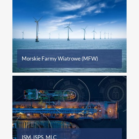
Certyfikacja systemów zarządzania
bezpieczeństwem, systemów ochrony
statków
Więcej informacji
Morskie Farmy Wiatrowe (MFW)
Więcej informacji
ISM, ISPS, MLC