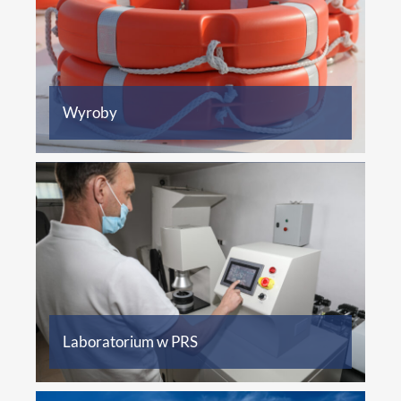
Badania wyrobów na potrzeby
certyfikacji
Więcej informacji
Wyroby
Certyfikacja organizacji, procesów,
personelu i wyrobów dla Morskich Farm
Wiatrowych
Więcej informacji
Laboratorium w PRS