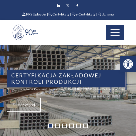
PRS Uploader
|
Certyfikaty
|
e-Certyfikaty
|
Uznania
Op
CERTYFIKACJA ZAKŁADOWEJ
KONTROLI PRODUKCJI
Nowe rozporządzenie Parlamentu Europejskiego i Rady (UE) 2024/3110 z dnia 27 listopada 2024
r.
Zobacz więcej