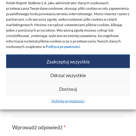
Polski Rejestr Statków S.A. jako administrator danych osobowych
Adres e-mail
*
przetwarzania Twoje dane osobowe, stosując pliki cookies w celu zapewnienia
prawidłowego funkcjonowania serwisu internetowego. Może również razem z
partnerami, o ile wyrazisz zgodę, wykorzystywać pliki cookies w celach
marketingowych. Możesz zarządzać ustawieniami plików cookies, klikając
jeden z poniższych przycisków. Wyrażoną zgodę możesz cofnąć lub
zmodyfikować, zmieniając wybrane wcześniej ustawienia. Szczegółowe
Numer telefonu
informacje na temat plików cookies oraz o przetwarzaniu Twoich danych
osobowych znajdziesz w
Polityce prywatności
.
+48
Poland
+48
Zaakceptuj wszystkie
Firma
Odrzuć wszystkie
Dostosuj
Stanowisko
Polityka prywatności
Wprowadź odpowiedź
*