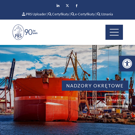
PRS Uploader
|
Certyfikaty
|
e-Certyfikaty
|
Uznania
Op
NADZORY OKRĘTOWE
Pełna oferta