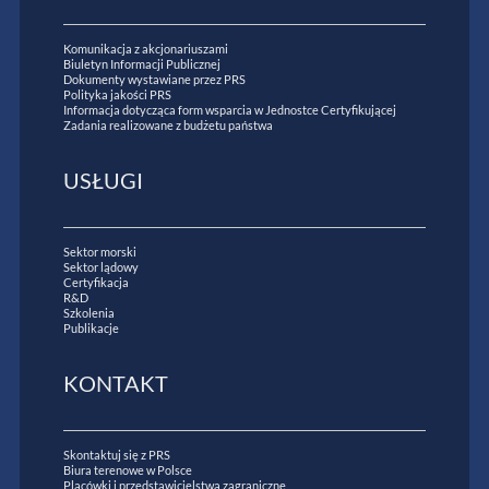
Komunikacja z akcjonariuszami
Biuletyn Informacji Publicznej
Dokumenty wystawiane przez PRS
Polityka jakości PRS
Informacja dotycząca form wsparcia w Jednostce Certyfikującej
Zadania realizowane z budżetu państwa
USŁUGI
Sektor morski
Sektor lądowy
Certyfikacja
R&D
Szkolenia
Publikacje
KONTAKT
Skontaktuj się z PRS
Biura terenowe w Polsce
Placówki i przedstawicielstwa zagraniczne