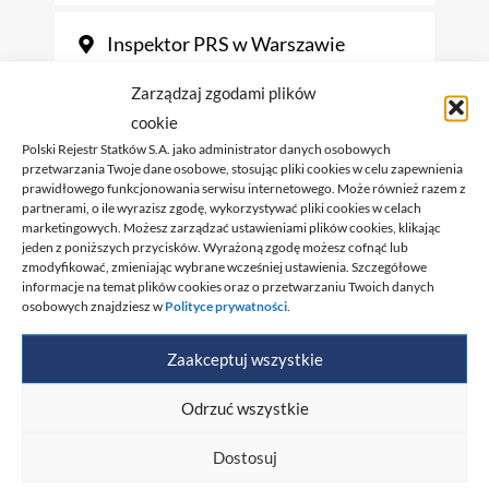
Inspektor PRS w Warszawie
Zarządzaj zgodami plików
Inspektor PRS w Stalowej Woli
cookie
Polski Rejestr Statków S.A. jako administrator danych osobowych
przetwarzania Twoje dane osobowe, stosując pliki cookies w celu zapewnienia
prawidłowego funkcjonowania serwisu internetowego. Może również razem z
partnerami, o ile wyrazisz zgodę, wykorzystywać pliki cookies w celach
al. gen. J. Hallera 126
marketingowych. Możesz zarządzać ustawieniami plików cookies, klikając
80-416 Gdańsk
jeden z poniższych przycisków. Wyrażoną zgodę możesz cofnąć lub
zmodyfikować, zmieniając wybrane wcześniej ustawienia. Szczegółowe
+48 (58) 75 11 110
informacje na temat plików cookies oraz o przetwarzaniu Twoich danych
osobowych znajdziesz w
Polityce prywatności
.
+48 603 710 260
gdansk@prs.pl
Zaakceptuj wszystkie
Odrzuć wszystkie
Dostosuj