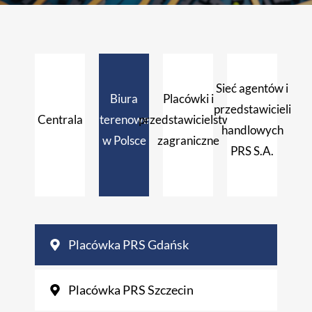
Sieć agentów i
Biura
Placówki i
przedstawicieli
Centrala
terenowe
przedstawicielstwa
handlowych
w Polsce
zagraniczne
PRS S.A.
Placówka PRS Gdańsk
Placówka PRS Szczecin