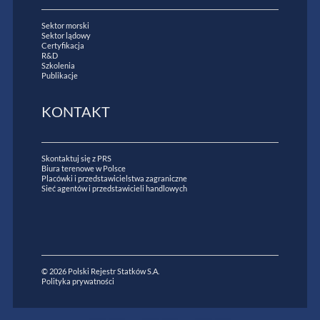
Sektor morski
Sektor lądowy
Certyfikacja
R&D
Szkolenia
Publikacje
KONTAKT
Skontaktuj się z PRS
Biura terenowe w Polsce
Placówki i przedstawicielstwa zagraniczne
Sieć agentów i przedstawicieli handlowych
© 2026 Polski Rejestr Statków S.A.
Polityka prywatności