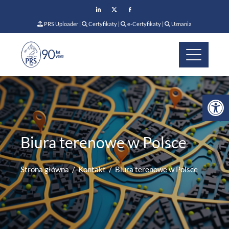
PRS Uploader
|
Certyfikaty
|
e-Certyfikaty
|
Uznania
Op
Biura terenowe w Polsce
Strona główna
Kontakt
Biura terenowe w Polsce