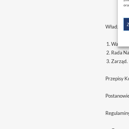
ora
Z
Władzami 
Walne Z
Rada Na
Zarząd.
Przepisy K
Postanowie
Regulaminy