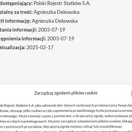
dostępniający:
Polski Rejestr Statków S.A.
alny za treść:
Agnieszka Dekowska
ł informację:
Agnieszka Dekowska
ania informacji:
2003-07-19
ępnienia informacji:
2003-07-19
ktualizacja:
2025-02-17
Zarządzaj zgodami plików cookie
 spółki oraz osoby sprawujące w ni
ski Rejestr Statków S.A. jako administrator danych osobowych przetwarzania Twoje da
bowe, stosując pliki cookies w celu zapewnienia prawidłowego funkcjonowania serwis
tencje
ernetowego. Może również razem z partnerami, o ile wyrazisz zgodę, wykorzystywać pl
kies w celach marketingowych. Możesz zarządzać ustawieniami plików cookies, klikaj
olskim Rejestrze Statków określa w art. 17 władze PRS S.A.:
en z poniższych przycisków. Wyrażoną zgodę możesz cofnąć lub zmodyfikować,
eniając wybrane wcześniej ustawienia. Szczegółowe informacje na temat plików cooki