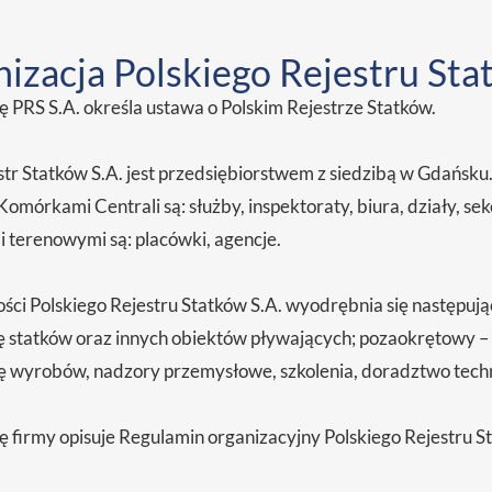
izacja Polskiego Rejestru Sta
ę PRS S.A. określa ustawa o Polskim Rejestrze Statków.
str Statków S.A. jest przedsiębiorstwem z siedzibą w Gdańsku
omórkami Centrali są: służby, inspektoraty, biura, działy, se
terenowymi są: placówki, agencje.
ości Polskiego Rejestru Statków S.A. wyodrębnia się następuj
ję statków oraz innych obiektów pływających; pozaokrętowy – 
ję wyrobów, nadzory przemysłowe, szkolenia, doradztwo tech
ę firmy opisuje Regulamin organizacyjny Polskiego Rejestru S