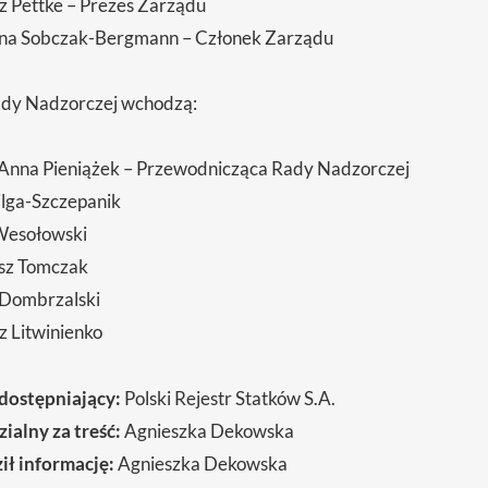
z Pettke – Prezes Zarządu
na Sobczak-Bergmann – Członek Zarządu
ady Nadzorczej wchodzą:
Anna Pieniążek – Przewodnicząca Rady Nadzorczej
lga-Szczepanik
Wesołowski
sz Tomczak
 Dombrzalski
z Litwinienko
dostępniający:
Polski Rejestr Statków S.A.
alny za treść:
Agnieszka Dekowska
ł informację:
Agnieszka Dekowska