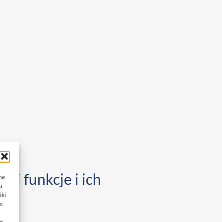
ej funkcje i ich
ne
u
iki
ąc
es