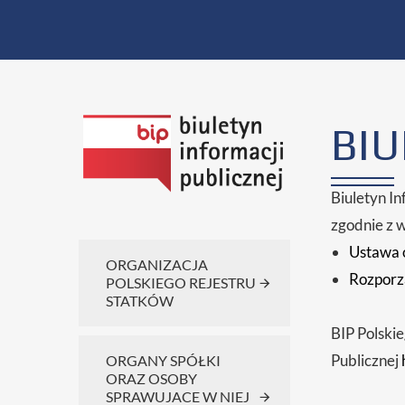
BIU
Biuletyn In
zgodnie z 
Ustawa o
ORGANIZACJA
Rozporzą
POLSKIEGO REJESTRU
STATKÓW
BIP Polskie
Publicznej
ORGANY SPÓŁKI
ORAZ OSOBY
SPRAWUJACE W NIEJ