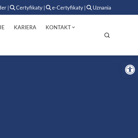
der
|
Certyfikaty
|
e-Certyfikaty
|
Uznania
JE
KARIERA
KONTAKT
Op