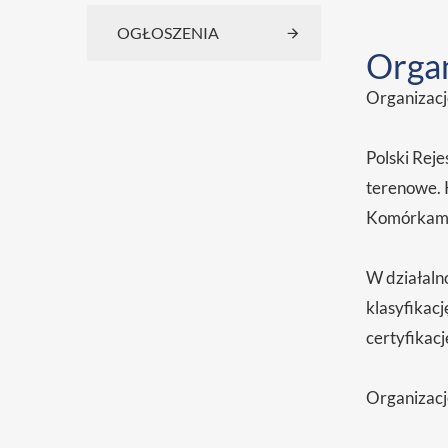
OGŁOSZENIA
Organ
Organizacj
Polski Reje
terenowe. K
Komórkami 
W działaln
klasyfikac
certyfikac
Organizacj