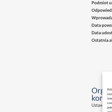
Podmiot u
Odpowiedzi
Wprowadzi
Data powst
Data udost
Ostatnia a
Organy
Pol
oso
kompe
int
coo
Ustawa o P
jed
zmi