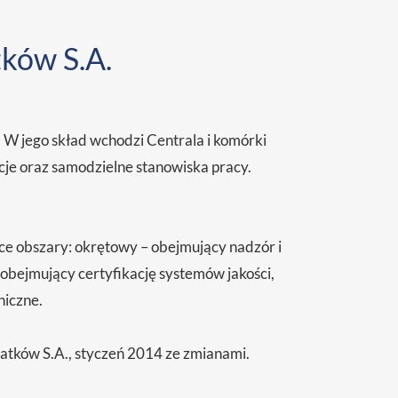
tków S.A.
. W jego skład wchodzi Centrala i komórki
kcje oraz samodzielne stanowiska pracy.
ące obszary: okrętowy – obejmujący nadzór i
obejmujący certyfikację systemów jakości,
niczne.
tatków S.A., styczeń 2014 ze zmianami.