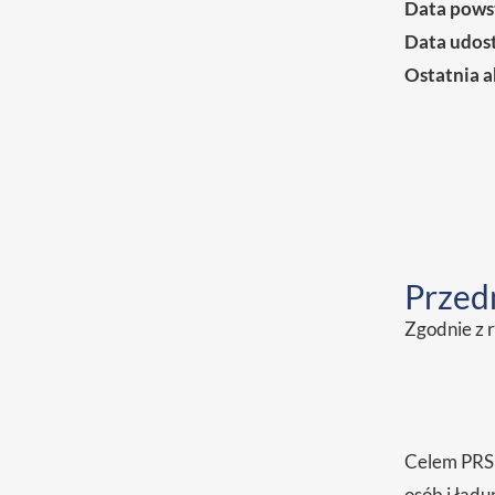
Data powst
Data udost
Ostatnia a
Przedm
Zgodnie z r
Celem PRS 
osób i ład