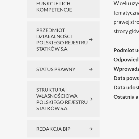
W celu uzy
FUNKCJE I ICH
KOMPETENCJE
tematyczną 
prawej stro
PRZEDMIOT
strony głó
DZIAŁALNOŚCI
POLSKIEGO REJESTRU
STATKÓW S.A.
Podmiot u
Odpowiedzi
Wprowadzi
STATUS PRAWNY
Data powst
Data udost
STRUKTURA
WŁASNOŚCIOWA
Ostatnia a
POLSKIEGO REJESTRU
STATKÓW S.A.
REDAKCJA BIP