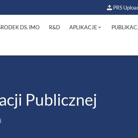
PRS Uploa
RODEK DS. IMO
R&D
APLIKACJE
PUBLIKAC
cji Publicznej
j