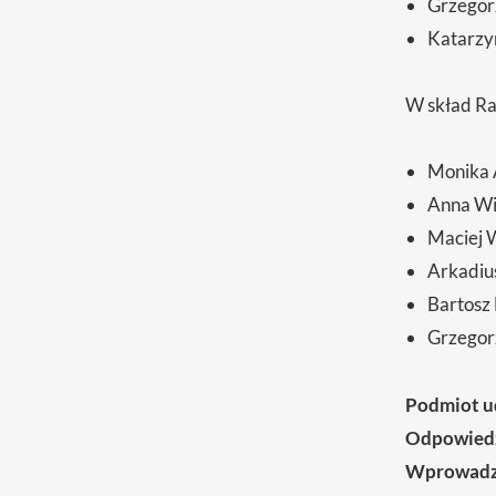
Grzegor
Katarzy
W skład R
Monika 
Anna Wi
Maciej 
Arkadiu
Bartosz
Grzegor
Podmiot u
Odpowiedzi
Wprowadzi