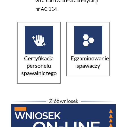
w ramach zakresu akredytacji
nr AC 114
Certyfikacja
Egzaminowanie
personelu
spawaczy
spawalniczego
Złóż wniosek