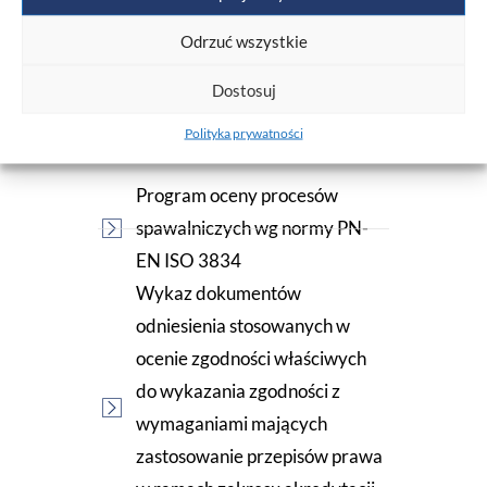
Odrzuć wszystkie
Dostosuj
Materiały do
pobrania
Polityka prywatności
Program oceny procesów
spawalniczych wg normy PN-
EN ISO 3834
Wykaz dokumentów
odniesienia stosowanych w
ocenie zgodności właściwych
do wykazania zgodności z
wymaganiami mających
zastosowanie przepisów prawa