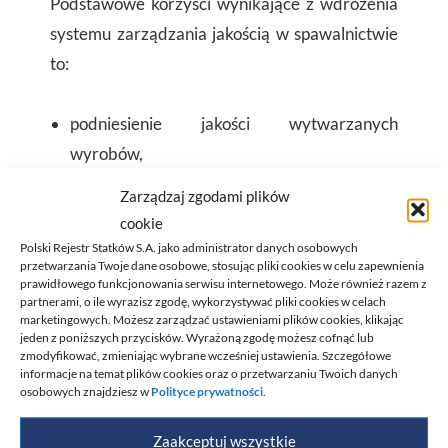
Podstawowe korzyści wynikające z wdrożenia
systemu zarządzania jakością w spawalnictwie
to:
podniesienie jakości wytwarzanych
wyrobów,
potwierdzenie kompetencji personelu w
Zarządzaj zgodami plików
zakresie produkcji wyrobów spawanych,
cookie
zapewnienie nadzoru nad wyrobem już od
Polski Rejestr Statków S.A. jako administrator danych osobowych
przetwarzania Twoje dane osobowe, stosując pliki cookies w celu zapewnienia
etapu projektowania,
prawidłowego funkcjonowania serwisu internetowego. Może również razem z
zwiększenie wiarygodności w oczach
partnerami, o ile wyrazisz zgodę, wykorzystywać pliki cookies w celach
marketingowych. Możesz zarządzać ustawieniami plików cookies, klikając
kontrahentów,
jeden z poniższych przycisków. Wyrażoną zgodę możesz cofnąć lub
zmodyfikować, zmieniając wybrane wcześniej ustawienia. Szczegółowe
identyfikacja źródeł potencjalnych
informacje na temat plików cookies oraz o przetwarzaniu Twoich danych
niezgodności w wytwarzaniu wyrobu oraz
osobowych znajdziesz w
Polityce prywatności
.
ich nadzorowanie.
Zaakceptuj wszystkie