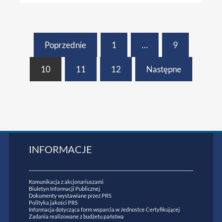
Poprzednie
1
…
9
10
11
12
Następne
INFORMACJE
Komunikacja z akcjonariuszami
Biuletyn Informacji Publicznej
Dokumenty wystawiane przez PRS
Polityka jakości PRS
Informacja dotycząca form wsparcia w Jednostce Certyfikującej
Zadania realizowane z budżetu państwa