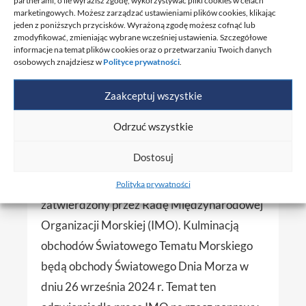
partnerami, o ile wyrazisz zgodę, wykorzystywać pliki cookies w celach
marketingowych. Możesz zarządzać ustawieniami plików cookies, klikając
jeden z poniższych przycisków. Wyrażoną zgodę możesz cofnąć lub
zmodyfikować, zmieniając wybrane wcześniej ustawienia. Szczegółowe
Światowy Temat
informacje na temat plików cookies oraz o przetwarzaniu Twoich danych
osobowych znajdziesz w
Polityce prywatności
.
Morski IMO na rok
2024
Zaakceptuj wszystkie
Odrzuć wszystkie
Hasło „Żegluga w przyszłości:
Dostosuj
bezpieczeństwo przede wszystkim!” to
Światowy Temat Morski 2024 roku
Polityka prywatności
zatwierdzony przez Radę Międzynarodowej
Organizacji Morskiej (IMO). Kulminacją
obchodów Światowego Tematu Morskiego
będą obchody Światowego Dnia Morza w
dniu 26 września 2024 r. Temat ten