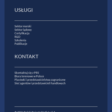
USŁUGI
Sektor morski
Sektor lądowy
Certyfikacja
R&D
Szkolenia
Publikacje
KONTAKT
Skontaktuj się z PRS
Biura terenowe w Polsce
Placówki i przedstawicielstwa zagraniczne
Sieć agentów i przedstawicieli handlowych