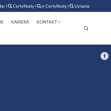
der
|
Certyfikaty
|
e-Certyfikaty
|
Uznania
JE
KARIERA
KONTAKT
Op