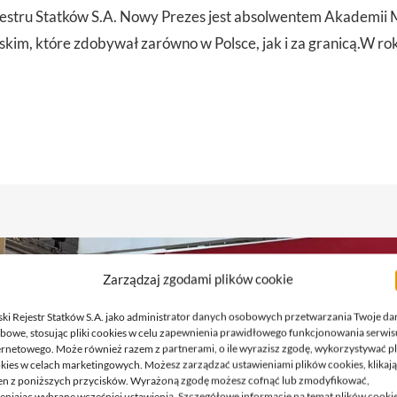
estru Statków S.A. Nowy Prezes jest absolwentem Akademii M
kim, które zdobywał zarówno w Polsce, jak i za granicą.W ro
Zarządzaj zgodami plików cookie
ski Rejestr Statków S.A. jako administrator danych osobowych przetwarzania Twoje da
bowe, stosując pliki cookies w celu zapewnienia prawidłowego funkcjonowania serwis
ernetowego. Może również razem z partnerami, o ile wyrazisz zgodę, wykorzystywać pl
kies w celach marketingowych. Możesz zarządzać ustawieniami plików cookies, klikaj
en z poniższych przycisków. Wyrażoną zgodę możesz cofnąć lub zmodyfikować,
eniając wybrane wcześniej ustawienia. Szczegółowe informacje na temat plików cooki