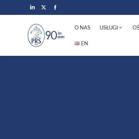
O NAS
USŁUGI
OŚ
EN