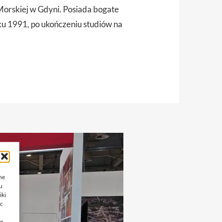
orskiej w Gdyni. Posiada bogate
ku 1991, po ukończeniu studiów na
ne
u
iki
ąc
es