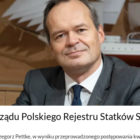
ądu Polskiego Rejestru Statków S
zegorz Pettke, w wyniku przeprowadzonego postępowania kwa