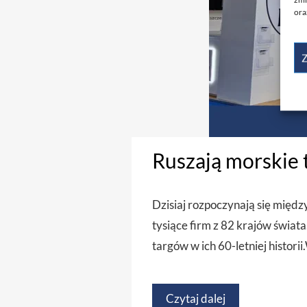
ora
Z
Ruszają morskie 
Dzisiaj rozpoczynają się międ
tysiące firm z 82 krajów świat
targów w ich 60-letniej histo
Czytaj dalej