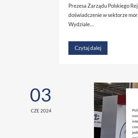
Prezesa Zarządu Polskiego Rej
doświadczenie w sektorze mors
Wydziale…
Czytaj dalej
03
Pol
CZE 2024
oso
int
coo
jed
zmi