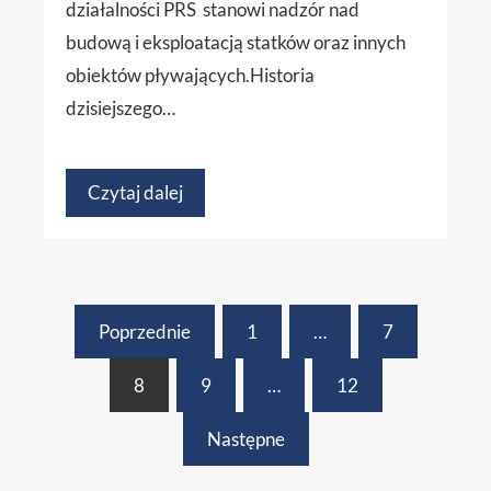
działalności PRS stanowi nadzór nad
budową i eksploatacją statków oraz innych
obiektów pływających.Historia
dzisiejszego…
Czytaj dalej
Poprzednie
1
…
7
8
9
…
12
Następne