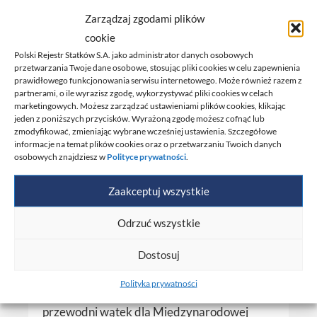
Zarządzaj zgodami plików
cookie
Ochrona oceanów
Polski Rejestr Statków S.A. jako administrator danych osobowych
przetwarzania Twoje dane osobowe, stosując pliki cookies w celu zapewnienia
głównym tematem
prawidłowego funkcjonowania serwisu internetowego. Może również razem z
partnerami, o ile wyrazisz zgodę, wykorzystywać pliki cookies w celach
światowej branży
marketingowych. Możesz zarządzać ustawieniami plików cookies, klikając
jeden z poniższych przycisków. Wyrażoną zgodę możesz cofnąć lub
morskiej w roku
zmodyfikować, zmieniając wybrane wcześniej ustawienia. Szczegółowe
informacje na temat plików cookies oraz o przetwarzaniu Twoich danych
2025
osobowych znajdziesz w
Polityce prywatności
.
Zaakceptuj wszystkie
Temat Światowego Dnia Morza 2025: Nasz
Odrzuć wszystkie
Ocean, Nasz obowiązek, Nasza szansa,
odzwierciedla kluczową rolę żeglugi i IMO w
Dostosuj
ochronie oceanów i zarządzaniu zasobami
Polityka prywatności
morskimi.Temat został wybrany jako
przewodni wątek dla Międzynarodowej