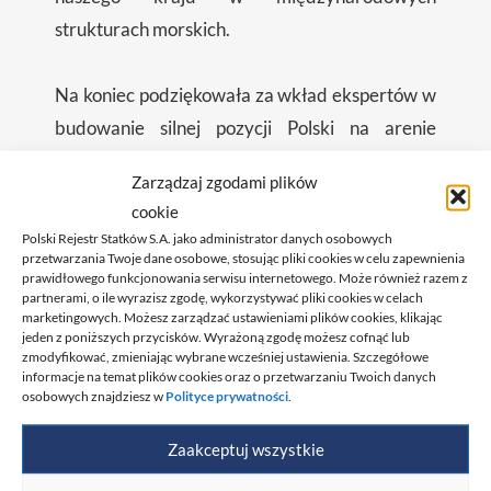
strukturach morskich.
Na koniec podziękowała za wkład ekspertów w
budowanie silnej pozycji Polski na arenie
międzynarodowej.
Zarządzaj zgodami plików
cookie
Biuletyn Ośrodka ds. IMO nr 2/2025
Polski Rejestr Statków S.A. jako administrator danych osobowych
przetwarzania Twoje dane osobowe, stosując pliki cookies w celu zapewnienia
prawidłowego funkcjonowania serwisu internetowego. Może również razem z
partnerami, o ile wyrazisz zgodę, wykorzystywać pliki cookies w celach
marketingowych. Możesz zarządzać ustawieniami plików cookies, klikając
jeden z poniższych przycisków. Wyrażoną zgodę możesz cofnąć lub
zmodyfikować, zmieniając wybrane wcześniej ustawienia. Szczegółowe
UDOSTĘPNIJ
informacje na temat plików cookies oraz o przetwarzaniu Twoich danych
osobowych znajdziesz w
Polityce prywatności
.
Powiązane wpisy
Zaakceptuj wszystkie