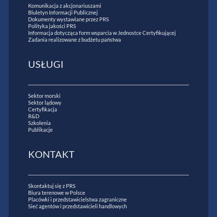
Komunikacja z akcjonariuszami
Biuletyn Informacji Publicznej
Dokumenty wystawiane przez PRS
Polityka jakości PRS
Informacja dotycząca form wsparcia w Jednostce Certyfikującej
Zadania realizowane z budżetu państwa
USŁUGI
Sektor morski
Sektor lądowy
Certyfikacja
R&D
Szkolenia
Publikacje
KONTAKT
Skontaktuj się z PRS
Biura terenowe w Polsce
Placówki i przedstawicielstwa zagraniczne
Sieć agentów i przedstawicieli handlowych