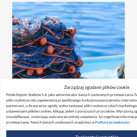
Zarządzaj zgodami plików cookie
Najważniejsze postanowienia 12. sesji
Polski Rejestr Statków S.A. jako administrator danych osobowych przetwarzania 
Podkomitetu ds. implementacji
pliki cookies w celu zapewnienia prawidłowego funkcjonowania serwisu internet
instrumentów IMO (IMO III)
partnerami, o ile wyrazisz zgodę, wykorzystywać pliki cookies w celach marketin
ustawieniami plików cookies, klikając jeden z poniższych przycisków. Wyrażoną 
zmodyfikować, zmieniając wybrane wcześniej ustawienia. Szczegółowe informacje 
przetwarzaniu Twoich danych osobowych znajdziesz w
Polityce prywatności
.