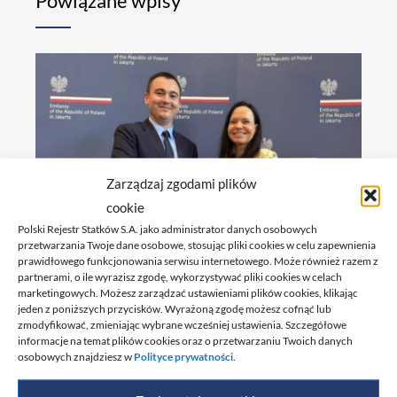
Powiązane wpisy
Zarządzaj zgodami plików
cookie
Polski Rejestr Statków S.A. jako administrator danych osobowych
przetwarzania Twoje dane osobowe, stosując pliki cookies w celu zapewnienia
prawidłowego funkcjonowania serwisu internetowego. Może również razem z
partnerami, o ile wyrazisz zgodę, wykorzystywać pliki cookies w celach
marketingowych. Możesz zarządzać ustawieniami plików cookies, klikając
Polski Rejestr Statków wzmacnia swoją
jeden z poniższych przycisków. Wyrażoną zgodę możesz cofnąć lub
obecność w Indonezji
zmodyfikować, zmieniając wybrane wcześniej ustawienia. Szczegółowe
informacje na temat plików cookies oraz o przetwarzaniu Twoich danych
osobowych znajdziesz w
Polityce prywatności
.