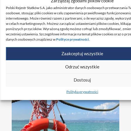
Zarządzaj zgodami plików cookie
Polski Rejestr Statków S.A. jako administrator danych osobowych przetwarzania 
osobowe, stosując pliki cookies w celu zapewnienia prawidłowego funkcjonowani
internetowego. Może również razem z partnerami, o ile wyrazisz zgodę, wykorzyst
w celach marketingowych. Możesz zarządzać ustawieniami plików cookies, klikając
poniższych przycisków. Wyrażoną zgodę możesz cofnąć lub zmodyfikować, zmie
wcześniej ustawienia. Szczegółowe informacje na temat plików cookies oraz o pr
danych osobowych znajdziesz w
Polityce prywatności
.
Zaakceptuj wszystkie
Najważniejsze postanowienia 13. sesji
Odrzuć wszystkie
Podkomitetu ds. bezpieczeństwa żeglugi,
radiokomunikacji oraz poszukiwania i
Dostosuj
ratownictwa (IMO NCSR)
Polityka prywatności