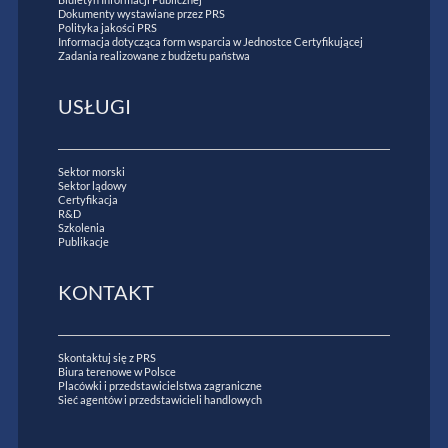
Dokumenty wystawiane przez PRS
Polityka jakości PRS
Informacja dotycząca form wsparcia w Jednostce Certyfikującej
Zadania realizowane z budżetu państwa
USŁUGI
Sektor morski
Sektor lądowy
Certyfikacja
R&D
Szkolenia
Publikacje
KONTAKT
Skontaktuj się z PRS
Biura terenowe w Polsce
Placówki i przedstawicielstwa zagraniczne
Sieć agentów i przedstawicieli handlowych