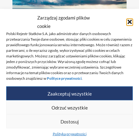
Zarządzaj zgodami plików
cookie
Najważniejsze
Polski Rejestr Statków S.A. jako administrator danych osobowych
przetwarzania Twoje dane osobowe, stosując pliki cookies w celu zapewnienia
postanowienia 111
prawidłowego funkcjonowania serwisu internetowego. Może również razem z
partnerami, o ile wyrazisz zgodę, wykorzystywać pliki cookies w celach
sesji Komitetu
marketingowych. Możesz zarządzać ustawieniami plików cookies, klikając
jeden z poniższych przycisków. Wyrażoną zgodę możesz cofnąć lub
Prawnego Międzynarodowej
zmodyfikować, zmieniając wybrane wcześniej ustawienia. Szczegółowe
informacje na temat plików cookies oraz o przetwarzaniu Twoich danych
Organizacji Morskiej
osobowych znajdziesz w
Polityce prywatności
.
(IMO)
Zaakceptuj wszystkie
Odrzuć wszystkie
W dniach 22-26 kwietnia 2024 r. odbyła się
111. sesja Komitetu Prawnego
Dostosuj
Międzynarodowej Organizacji Morskiej
Polityka prywatności