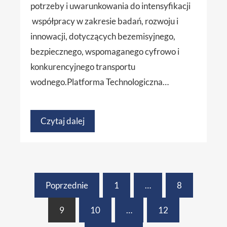
potrzeby i uwarunkowania do intensyfikacji
współpracy w zakresie badań, rozwoju i
innowacji, dotyczących bezemisyjnego,
bezpiecznego, wspomaganego cyfrowo i
konkurencyjnego transportu
wodnego.Platforma Technologiczna…
Czytaj dalej
Poprzednie
1
…
8
9
10
…
12