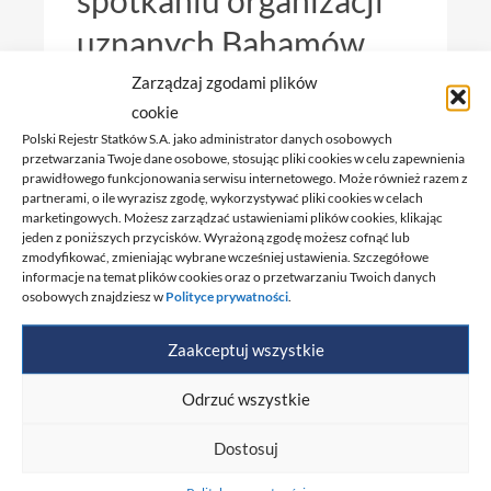
spotkaniu organizacji
uznanych Bahamów
Zarządzaj zgodami plików
cookie
Spotkanie w Londynie i 30-lecie BMADnia 2
Polski Rejestr Statków S.A. jako administrator danych osobowych
września 2025 r. Aleksandra Ratajska
przetwarzania Twoje dane osobowe, stosując pliki cookies w celu zapewnienia
reprezentowała PRS na spotkaniu
prawidłowego funkcjonowania serwisu internetowego. Może również razem z
partnerami, o ile wyrazisz zgodę, wykorzystywać pliki cookies w celach
organizacji uznanych przez administrację
marketingowych. Możesz zarządzać ustawieniami plików cookies, klikając
jeden z poniższych przycisków. Wyrażoną zgodę możesz cofnąć lub
morską Bahamów (BMA – Bahamas
zmodyfikować, zmieniając wybrane wcześniej ustawienia. Szczegółowe
Maritime Authority) zorganizowanym w
informacje na temat plików cookies oraz o przetwarzaniu Twoich danych
osobowych znajdziesz w
Polityce prywatności
.
biurze Royal Institution of Naval Architects
w Londynie.Kluczowe tematy dyskusjiNa
Zaakceptuj wszystkie
spotkaniu, połączonym z obchodami 30-lecia
Odrzuć wszystkie
BMA (rok założenia 1995), poruszono
wiele…
Dostosuj