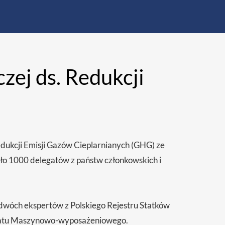
zej ds. Redukcji
edukcji Emisji Gazów Cieplarnianych (GHG) ze
o 1000 delegatów z państw członkowskich i
ię dwóch ekspertów z Polskiego Rejestru Statków
toratu Maszynowo-wyposażeniowego.