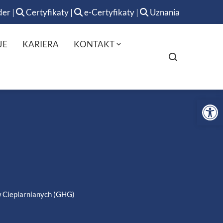
der
|
Certyfikaty
|
e-Certyfikaty
|
Uznania
JE
KARIERA
KONTAKT
Op
w Cieplarnianych (GHG)