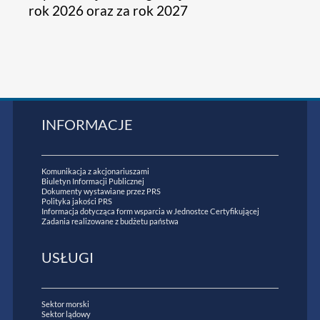
rok 2026 oraz za rok 2027
INFORMACJE
Komunikacja z akcjonariuszami
Biuletyn Informacji Publicznej
Dokumenty wystawiane przez PRS
Polityka jakości PRS
Informacja dotycząca form wsparcia w Jednostce Certyfikującej
Zadania realizowane z budżetu państwa
USŁUGI
Sektor morski
Sektor lądowy