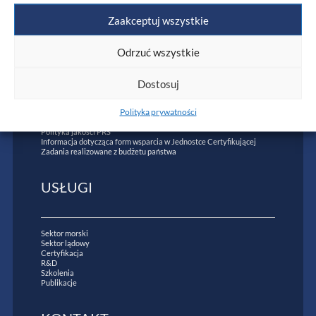
Zaakceptuj wszystkie
Odrzuć wszystkie
INFORMACJE
Dostosuj
Komunikacja z akcjonariuszami
Polityka prywatności
Biuletyn Informacji Publicznej
Dokumenty wystawiane przez PRS
Polityka jakości PRS
Informacja dotycząca form wsparcia w Jednostce Certyfikującej
Zadania realizowane z budżetu państwa
USŁUGI
Sektor morski
Sektor lądowy
Certyfikacja
R&D
Szkolenia
Publikacje