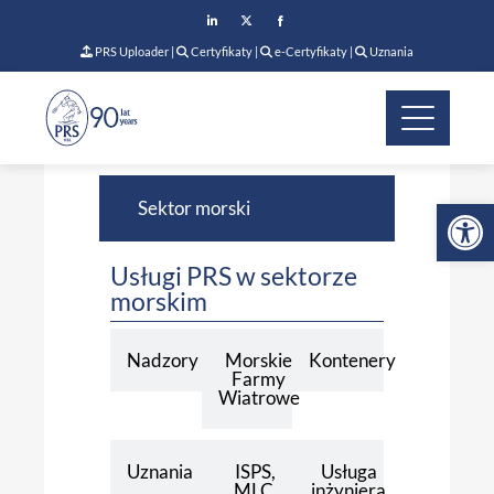
PRS Uploader
|
Certyfikaty
|
e-Certyfikaty
|
Uznania
Op
Sektor morski
Usługi PRS w sektorze
morskim
Nadzory
Morskie
Kontenery
Farmy
Wiatrowe
Uznania
ISPS,
Usługa
MLC,
inżyniera