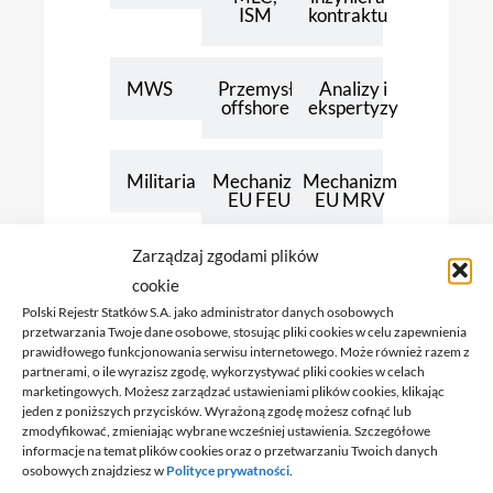
ISM
kontraktu
MWS
Przemysł
Analizy i
offshore
ekspertyzy
Militaria
Mechanizm
Mechanizm
EU FEU
EU MRV
Zarządzaj zgodami plików
cookie
Sektor lądowy
Polski Rejestr Statków S.A. jako administrator danych osobowych
przetwarzania Twoje dane osobowe, stosując pliki cookies w celu zapewnienia
prawidłowego funkcjonowania serwisu internetowego. Może również razem z
Certyfikacja
partnerami, o ile wyrazisz zgodę, wykorzystywać pliki cookies w celach
marketingowych. Możesz zarządzać ustawieniami plików cookies, klikając
jeden z poniższych przycisków. Wyrażoną zgodę możesz cofnąć lub
zmodyfikować, zmieniając wybrane wcześniej ustawienia. Szczegółowe
Szkolenia
informacje na temat plików cookies oraz o przetwarzaniu Twoich danych
osobowych znajdziesz w
Polityce prywatności
.