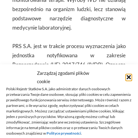
bezpośrednio na organizm ludzki, lecz stanowią
podstawowe narzędzie diagnostyczne w
medycynie laboratoryjnej.
PRS S.A. jest w trakcie procesu wyznaczenia jako
jednostka notyfikowana w zakresie
Rozporządzenia (UE) 2017/746 (IVDR). Oznacza
Zarządzaj zgodami plików
to przygotowanie do prowadzenia niezależnej
cookie
oceny zgodności wyrobów medycznych do
Polski Rejestr Statków S.A. jako administrator danych osobowych
diagnostyki in vitro przed ich wprowadzeniem na
przetwarzania Twoje dane osobowe, stosując pliki cookies w celu zapewnienia
prawidłowego funkcjonowania serwisu internetowego. Może również razem z
rynek Unii Europejskiej. Działania te obejmować
partnerami, o ile wyrazisz zgodę, wykorzystywać pliki cookies w celach
będą m.in. audyty producentów, przegląd
marketingowych. Możesz zarządzać ustawieniami plików cookies, klikając
jeden z poniższych przycisków. Wyrażoną zgodę możesz cofnąć lub
dokumentacji technicznej oraz wydawanie
zmodyfikować, zmieniając wybrane wcześniej ustawienia. Szczegółowe
informacje na temat plików cookies oraz o przetwarzaniu Twoich danych
certyfikatów potwierdzających spełnienie
osobowych znajdziesz w
Polityce prywatności
.