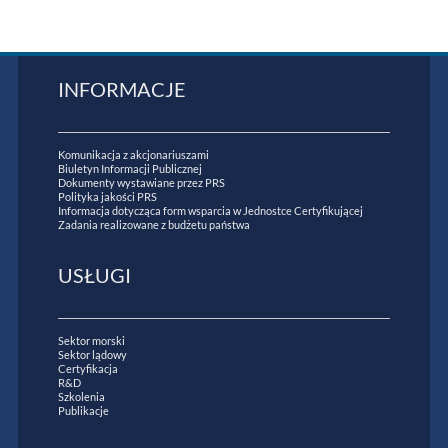
INFORMACJE
Komunikacja z akcjonariuszami
Biuletyn Informacji Publicznej
Dokumenty wystawiane przez PRS
Polityka jakości PRS
Informacja dotycząca form wsparcia w Jednostce Certyfikującej
Zadania realizowane z budżetu państwa
USŁUGI
Sektor morski
Sektor lądowy
Certyfikacja
R&D
Szkolenia
Publikacje