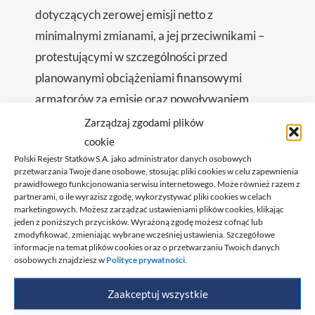
dotyczących zerowej emisji netto z
minimalnymi zmianami, a jej przeciwnikami –
protestującymi w szczególności przed
planowanymi obciążeniami finansowymi
armatorów za emisję oraz powoływaniem
globalnego Funduszu NZF IMO, którego
Zarządzaj zgodami plików
zadaniem miałoby być gromadzenie,
cookie
Polski Rejestr Statków S.A. jako administrator danych osobowych
zarządzanie i wypłacanie zebranych
przetwarzania Twoje dane osobowe, stosując pliki cookies w celu zapewnienia
przychodów z opłat za emisję gazów
prawidłowego funkcjonowania serwisu internetowego. Może również razem z
partnerami, o ile wyrazisz zgodę, wykorzystywać pliki cookies w celach
cieplarnianych z międzynarodowej żeglugi.
marketingowych. Możesz zarządzać ustawieniami plików cookies, klikając
jeden z poniższych przycisków. Wyrażoną zgodę możesz cofnąć lub
zmodyfikować, zmieniając wybrane wcześniej ustawienia. Szczegółowe
Dyskusje na temat zarówno ram regulacyjnych,
informacje na temat plików cookies oraz o przetwarzaniu Twoich danych
osobowych znajdziesz w
Polityce prywatności
.
jak i wytycznych wspierających przepisy, będą
kontynuowane w ramach dwóch między
Zaakceptuj wszystkie
sesyjnych grup roboczych ds. gazów