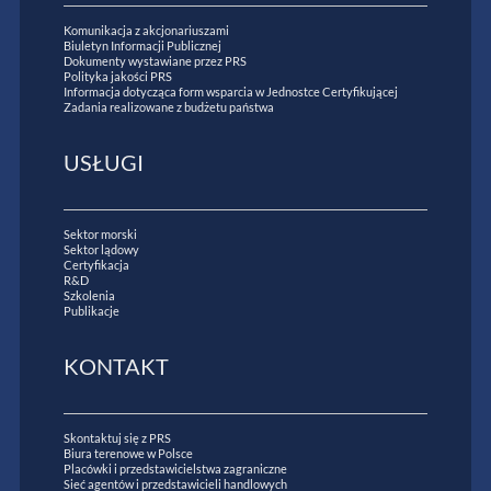
Komunikacja z akcjonariuszami
Biuletyn Informacji Publicznej
Dokumenty wystawiane przez PRS
Polityka jakości PRS
Informacja dotycząca form wsparcia w Jednostce Certyfikującej
Zadania realizowane z budżetu państwa
USŁUGI
Sektor morski
Sektor lądowy
Certyfikacja
R&D
Szkolenia
Publikacje
KONTAKT
Skontaktuj się z PRS
Biura terenowe w Polsce
Placówki i przedstawicielstwa zagraniczne
Sieć agentów i przedstawicieli handlowych