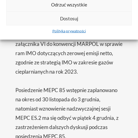
Odrzuć wszystkie
cieplarnianych ISWG22 i ISWG-GHG 23 przed
listopadowym posiedzeniem MEPC 85, podczas
Dostosuj
których zostaną poruszone obawy i kwestie
Polityka prywatności
dotyczące wszystkich projektów poprawek do
załącznika VI do konwencji MARPOL w sprawie
ram IMO dotyczących zerowej emisji netto,
zgodnie ze strategią IMO w zakresie gazów
cieplarnianych na rok 2023.
Posiedzenie MEPC 85 wstępnie zaplanowano
na okres od 30 listopada do 3 grudnia,
natomiast wznowienie nadzwyczajnej sesji
MEPC ES.2 ma się odbyć w piątek 4 grudnia, z
zastrzeżeniem dalszych dyskusji podczas
posiedzenia MEPC 85.