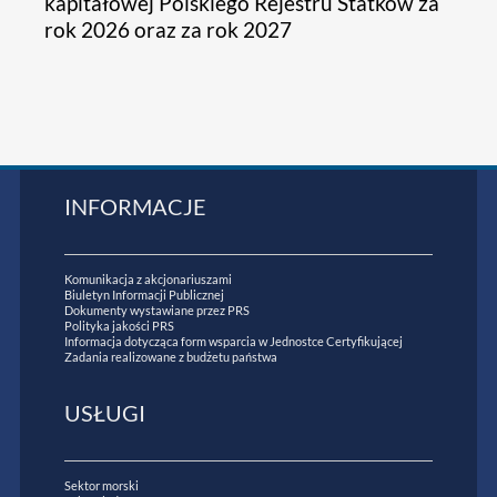
kapitałowej Polskiego Rejestru Statków za
rok 2026 oraz za rok 2027
INFORMACJE
Komunikacja z akcjonariuszami
Biuletyn Informacji Publicznej
Dokumenty wystawiane przez PRS
Polityka jakości PRS
Informacja dotycząca form wsparcia w Jednostce Certyfikującej
Zadania realizowane z budżetu państwa
USŁUGI
Sektor morski