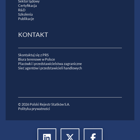
Sektor lądowy
Certyfikacja
R&D
Szkolenia
Publikacje
KONTAKT
Skontaktuj się z PRS
Biura terenowe w Polsce
Placówki i przedstawicielstwa zagraniczne
Sieć agentów i przedstawicieli handlowych
© 2026 Polski Rejestr Statków S.A.
Polityka prywatności