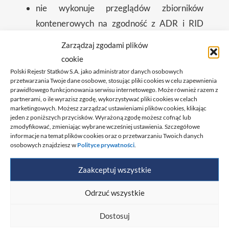
nie wykonuje przeglądów zbiorników
kontenerowych na zgodność z ADR i RID
(Oba dokumenty dotyczą transportu towarów
Zarządzaj zgodami plików
niebezpiecznych, przy czym ADR obowiązuje w
cookie
transporcie drogowym, a RID w transporcie
Polski Rejestr Statków S.A. jako administrator danych osobowych
przetwarzania Twoje dane osobowe, stosując pliki cookies w celu zapewnienia
kolejowym);
prawidłowego funkcjonowania serwisu internetowego. Może również razem z
partnerami, o ile wyrazisz zgodę, wykorzystywać pliki cookies w celach
dzieli się wiedzą i doświadczeniem w
marketingowych. Możesz zarządzać ustawieniami plików cookies, klikając
obszarze kontenerów poprzez szkolenia
jeden z poniższych przycisków. Wyrażoną zgodę możesz cofnąć lub
zmodyfikować, zmieniając wybrane wcześniej ustawienia. Szczegółowe
otwarte, m.in. z budowy i oceny stanu
informacje na temat plików cookies oraz o przetwarzaniu Twoich danych
osobowych znajdziesz w
Polityce prywatności
.
technicznego kontenerów czy technologii
napraw kontenerów stalowych.
Zaakceptuj wszystkie
Podsumowanie konferencji
Odrzuć wszystkie
Konferencję oceniamy jako wydarzenie wysoce
Dostosuj
merytoryczne, tak pod względem