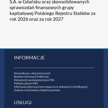
S.A. w Gdańsku oraz skonsolidowanych
sprawozdań finansowych grupy
kapitałowej Polskiego Rejestru Statków za
rok 2026 oraz za rok 2027
INFORMACJE
Komunikacja z akcjonariuszami
Biuletyn Informacji Publicznej
Dokumenty wystawiane przez PRS
Polityka jakości PRS
Informacja dotycząca form wsparcia w Jednostce Certyfikującej
Zadania realizowane z budżetu państwa
USŁUGI