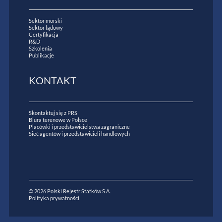
Sektor morski
Sektor lądowy
Certyfikacja
R&D
Szkolenia
Publikacje
KONTAKT
Skontaktuj się z PRS
Biura terenowe w Polsce
Placówki i przedstawicielstwa zagraniczne
Sieć agentów i przedstawicieli handlowych
© 2026 Polski Rejestr Statków S.A.
Polityka prywatności