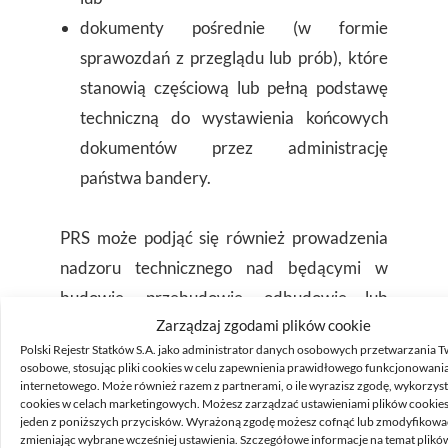
dokumenty pośrednie (w formie
sprawozdań z przeglądu lub prób), które
stanowią częściową lub pełną podstawę
techniczną do wystawienia końcowych
dokumentów przez administrację
państwa bandery.
PRS może podjąć się również prowadzenia
nadzoru technicznego nad będącymi w
budowie, przebudowie, odbudowie lub
Zarządzaj zgodami plików cookie
remoncie obiektami pływającymi
Polski Rejestr Statków S.A. jako administrator danych osobowych przetwarzania 
nieobjętymi wymaganiami przepisów. Na
osobowe, stosując pliki cookies w celu zapewnienia prawidłowego funkcjonowani
zlecenie armatora, PRS może prowadzić
internetowego. Może również razem z partnerami, o ile wyrazisz zgodę, wykorzyst
cookies w celach marketingowych. Możesz zarządzać ustawieniami plików cookies,
armatorski nadzór techniczny nad takim
jeden z poniższych przycisków. Wyrażoną zgodę możesz cofnąć lub zmodyfikowa
zmieniając wybrane wcześniej ustawienia. Szczegółowe informacje na temat plikó
obiektem w zakresie określonym w umowie.