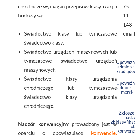
chłodnicze wymagań przepisów klasyfikacji i
75
budowy są:
11
148
Świadectwo klasy lub tymczasowe
email
świadectwo klasy,
Świadectwo urządzeń maszynowych lub
tymczasowe świadectwo urządzeń
Upoważni
administ
maszynowych,
śródlądo
Świadectwo klasy urządzenia
Upoważni
chłodniczego lub tymczasowe
administ
morski
świadectwo klasy urządzenia
chłodniczego.
Zgłosze
nadz
klasyfika
Nadzór konwencyjny
prowadzony jest w
lu
konwenc
oparciu o obowiązujące
konwencje,