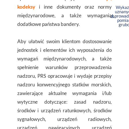
kodeksy
i inne dokumenty oraz normy
Wykaz 
uznany
międzynarodowe, a także wymagania
prowad
pomia
dodatkowe państwa bandery.
grubo
Aby ułatwić swoim klientom dostosowanie
jednostek i elementów ich wyposażenia do
wymagań międzynarodowych, a także
spełnienie warunków przeprowadzenia
nadzoru, PRS opracowuje i wydaje przepisy
nadzoru konwencyjnego statków morskich,
zawierające aktualne wymagania i/lub
wytyczne dotyczące: zasad nadzoru,
środków i urządzeń ratunkowych, środków
sygnałowych, urządzeń radiowych,
urządzeń nawigacyjnych, urządzeń