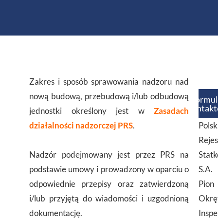
Zakres i sposób sprawowania nadzoru nad
nową budową, przebudową i/lub odbudową
Formul
kontak
jednostki określony jest w
Zasadach
działalności nadzorczej PRS
.
Polsk
Rejes
Nadzór podejmowany jest przez PRS na
Stat
podstawie umowy i prowadzony w oparciu o
S.A.
odpowiednie przepisy oraz zatwierdzoną
Pion
i/lub przyjętą do wiadomości i uzgodnioną
Okrę
dokumentację.
Inspe