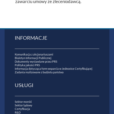
zawarciu umowy ze zleceniodawcą.
INFORMACJE
Komunikacja z akcjonariuszami
Biuletyn Informacji Publicznej
Dokumenty wystawiane przez PRS
Polityka jakości PRS
Informacja dotycząca form wsparcia w Jednostce Certyfikującej
Zadania realizowane z budżetu państwa
USŁUGI
Sektor morski
Sektor lądowy
Certyfikacja
R&D