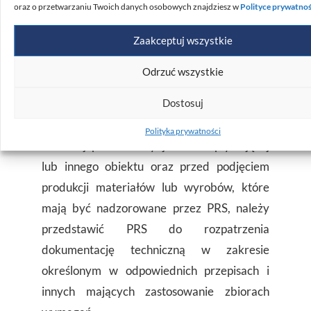
oraz o przetwarzaniu Twoich danych osobowych znajdziesz w
Polityce prywatnoś
W wyniku przeprowadzonego nadzoru
Zaakceptuj wszystkie
technicznego PRS wystawia orzeczenie
techniczne o zdatności do pływania lub inny
Odrzuć wszystkie
dokument określony w umowie.
Dostosuj
Przed rozpoczęciem budowy, odbudowy lub
Polityka prywatności
znacznej przebudowy jednostki pływającej
lub innego obiektu oraz przed podjęciem
produkcji materiałów lub wyrobów, które
mają być nadzorowane przez PRS, należy
przedstawić PRS do rozpatrzenia
dokumentację techniczną w zakresie
określonym w odpowiednich przepisach i
innych mających zastosowanie zbiorach