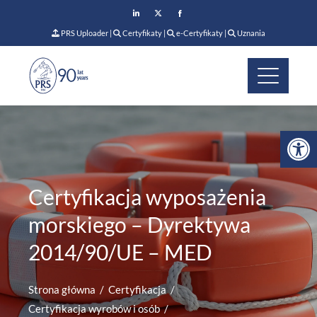
PRS Uploader
|
Certyfikaty
|
e-Certyfikaty
|
Uznania
Op
Certyfikacja wyposażenia
morskiego – Dyrektywa
2014/90/UE – MED
Strona główna
Certyfikacja
Certyfikacja wyrobów i osób