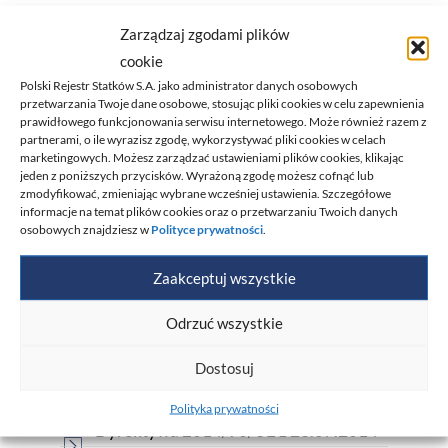
produkowanego lub sprzedawanego przez
Zarządzaj zgodami plików
siebie wyposażenia morskiego,
cookie
wypełnij
wniosek on-line
.
Polski Rejestr Statków S.A. jako administrator danych osobowych
przetwarzania Twoje dane osobowe, stosując pliki cookies w celu zapewnienia
prawidłowego funkcjonowania serwisu internetowego. Może również razem z
partnerami, o ile wyrazisz zgodę, wykorzystywać pliki cookies w celach
marketingowych. Możesz zarządzać ustawieniami plików cookies, klikając
Materiały do pobrania
jeden z poniższych przycisków. Wyrażoną zgodę możesz cofnąć lub
zmodyfikować, zmieniając wybrane wcześniej ustawienia. Szczegółowe
informacje na temat plików cookies oraz o przetwarzaniu Twoich danych
Wniosek o ocenę zgodności wyrobu
osobowych znajdziesz w
Polityce prywatności
.
Wykaz dokumentów odniesienia
Zaakceptuj wszystkie
stosowanych w ocenie zgodności
właściwych do wykazania zgodności z
Odrzuć wszystkie
wymaganiami mających zastosowanie
Dostosuj
przepisów prawa w ramach zakresu
akredytacji nr AC 114
Polityka prywatności
Dyrektywa 2014/90/UE z 23.07.2014 -