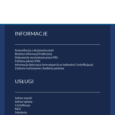
INFORMACJE
Komunikacja z akcjonariuszami
Biuletyn Informacji Publicznej
Dokumenty wystawiane przez PRS
Polityka jakości PRS
Informacja dotycząca form wsparcia w Jednostce Certyfikującej
Zadania realizowane z budżetu państwa
USŁUGI
Sektor morski
Sektor lądowy
Certyfikacja
R&D
Szkolenia