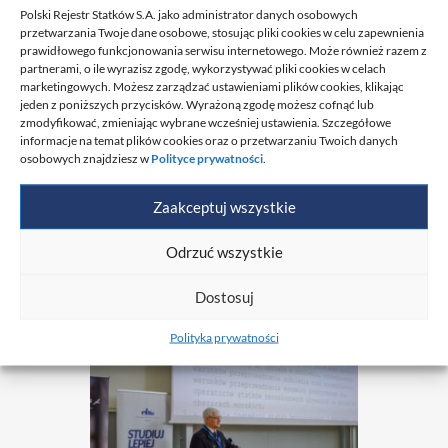
Katarzyna Sobczak Bergmann oraz
Polski Rejestr Statków S.A. jako administrator danych osobowych
przedstawiciele PRS z Biura Zarządu, Służby
przetwarzania Twoje dane osobowe, stosując pliki cookies w celu zapewnienia
prawidłowego funkcjonowania serwisu internetowego. Może również razem z
Nadzoru Okrętów Wojennych i Ośrodka ds.
partnerami, o ile wyrazisz zgodę, wykorzystywać pliki cookies w celach
marketingowych. Możesz zarządzać ustawieniami plików cookies, klikając
IMO.
jeden z poniższych przycisków. Wyrażoną zgodę możesz cofnąć lub
zmodyfikować, zmieniając wybrane wcześniej ustawienia. Szczegółowe
informacje na temat plików cookies oraz o przetwarzaniu Twoich danych
osobowych znajdziesz w
Polityce prywatności
.
Zaakceptuj wszystkie
Odrzuć wszystkie
Dostosuj
Polityka prywatności