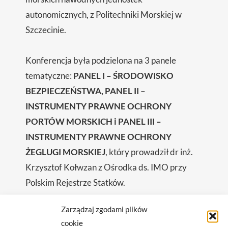
autonomicznych, z Politechniki Morskiej w
Szczecinie.
Konferencja była podzielona na 3 panele
tematyczne:
PANEL I – ŚRODOWISKO
BEZPIECZEŃSTWA, PANEL II –
INSTRUMENTY PRAWNE OCHRONY
PORTÓW MORSKICH i PANEL III –
INSTRUMENTY PRAWNE OCHRONY
ŻEGLUGI MORSKIEJ
, który prowadził dr inż.
Krzysztof Kołwzan z Ośrodka ds. IMO przy
Polskim Rejestrze Statków.
Zarządzaj zgodami plików
W konferencji brali udział członek Zarządu PRS
cookie