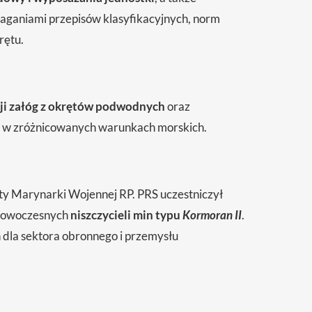
maganiami przepisów klasyfikacyjnych, norm
rętu.
ji załóg z okrętów podwodnych
oraz
ch w zróżnicowanych warunkach morskich.
oty Marynarki Wojennej RP. PRS uczestniczył
nowoczesnych
niszczycieli min typu
Kormoran II
.
ń dla sektora obronnego i przemysłu