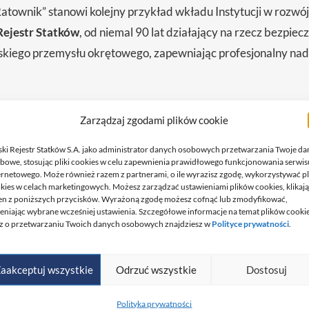
ownik” stanowi kolejny przykład wkładu Instytucji w rozwój
Rejestr Statków
, od niemal 90 lat działający na rzecz bezpie
skiego przemysłu okrętowego, zapewniając profesjonalny nad
Zarządzaj zgodami plików cookie
ski Rejestr Statków S.A. jako administrator danych osobowych przetwarzania Twoje da
bowe, stosując pliki cookies w celu zapewnienia prawidłowego funkcjonowania serwis
ernetowego. Może również razem z partnerami, o ile wyrazisz zgodę, wykorzystywać pl
kies w celach marketingowych. Możesz zarządzać ustawieniami plików cookies, klikaj
en z poniższych przycisków. Wyrażoną zgodę możesz cofnąć lub zmodyfikować,
eniając wybrane wcześniej ustawienia. Szczegółowe informacje na temat plików cooki
z o przetwarzaniu Twoich danych osobowych znajdziesz w
Polityce prywatności
.
aakceptuj wszystkie
Odrzuć wszystkie
Dostosuj
Polityka prywatności