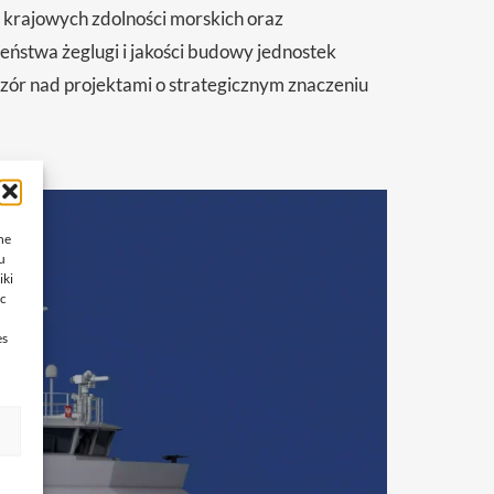
 krajowych zdolności morskich oraz
czeństwa żeglugi i jakości budowy jednostek
zór nad projektami o strategicznym znaczeniu
ne
u
iki
ąc
es