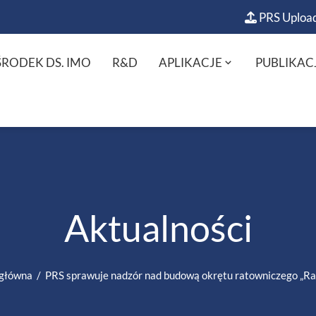
PRS Uploa
RODEK DS. IMO
R&D
APLIKACJE
PUBLIKAC
Aktualności
 główna
PRS sprawuje nadzór nad budową okrętu ratowniczego „Ra