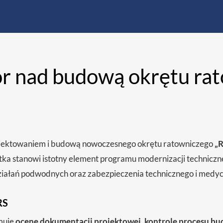
r nad budową okrętu ra
rojektowaniem i budową nowoczesnego okrętu ratowniczego
„
tka stanowi istotny element programu modernizacji techniczne
ziałań podwodnych oraz zabezpieczenia technicznego i medyc
RS
muje
ocenę dokumentacji projektowej, kontrolę procesu bu