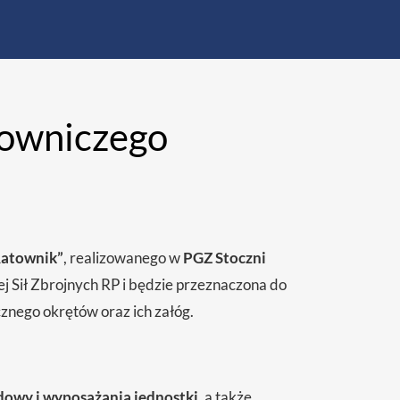
towniczego
Ratownik”
, realizowanego w
PGZ Stoczni
j Sił Zbrojnych RP i będzie przeznaczona do
znego okrętów oraz ich załóg.
dowy i wyposażania jednostki
, a także