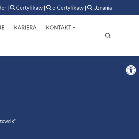
der
|
Certyfikaty
|
e-Certyfikaty
|
Uznania
JE
KARIERA
KONTAKT
Op
townik”