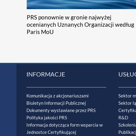
PRS ponownie w gronie najwyżej
ocenianych Uznanych Organizacji według
Paris MoU
INFORMACJE
USŁU
Komunikacja z akcjonariuszami
Sektor m
Biuletyn Informacji Publicznej
Sektor l
Dokumenty wystawiane przez PRS
Certyfik
Polityka jakości PRS
R&D
Informacja dotycząca form wsparcia w
Szkoleni
Jednostce Certyfikującej
Publikac