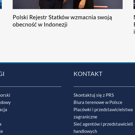
Polski Rejestr Statków wzmacnia swoją
obecność w Indonezji
GI
KONTAKT
orski
Skontaktuj się z PRS
ądowy
Biura terenowe w Polsce
acja
Placówki i przedstawicielstwa
zagraniczne
a
Sieć agentów i przedstawicieli
je
handlowych