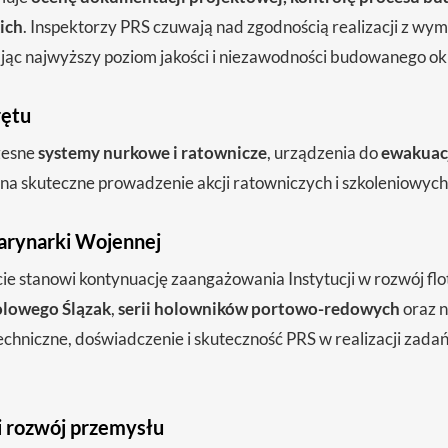
ich
. Inspektorzy PRS czuwają nad zgodnością realizacji z wy
jąc najwyższy poziom jakości i niezawodności budowanego ok
rętu
zesne
systemy nurkowe i ratownicze
, urządzenia do
ewakuac
i na skuteczne prowadzenie akcji ratowniczych i szkoleniowy
arynarki Wojennej
cie stanowi kontynuację zaangażowania Instytucji w rozwój fl
olowego Ślązak
,
serii holowników portowo-redowych
oraz 
echniczne, doświadczenie i skuteczność PRS w realizacji zada
 rozwój przemysłu