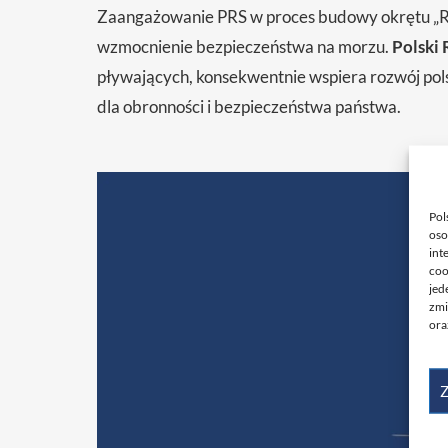
Zaangażowanie PRS w proces budowy okrętu „Rat
wzmocnienie bezpieczeństwa na morzu.
Polski 
pływających, konsekwentnie wspiera rozwój pol
dla obronności i bezpieczeństwa państwa.
Pol
oso
int
coo
jed
zmi
ora
Z