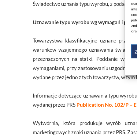
Świadectwo uznania typu wyrobu, z podanym t
oso
int
coo
jed
Uznawanie typu wyrobu wg wymagań i proc
zmi
ora
Towarzystwa klasyfikacyjne uznane przez U
warunków wzajemnego uznawania świadectw 
Z
przeznaczonych na statki. Poddanie wyrob
wymaganiami, przy zastosowaniu uzgodnionyc
wydane przez jedno z tych towarzystw, w tym 
Informacje dotyczące uznawania typu wyrob
wydanej przez PRS
Publication No. 102/P – 
Wytwórnia, która produkuje wyrób uzn
marketingowych znaki uznania przez PRS. Zas