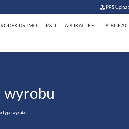
PRS Uploa
RODEK DS. IMO
R&D
APLIKACJE
PUBLIKAC
u wyrobu
e typu wyrobu