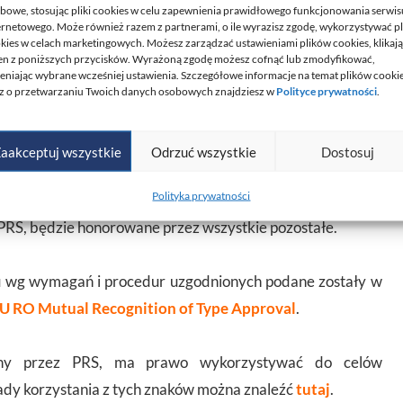
erminem ważności i zakresem uznania.
bowe, stosując pliki cookies w celu zapewnienia prawidłowego funkcjonowania serwis
ernetowego. Może również razem z partnerami, o ile wyrazisz zgodę, wykorzystywać pl
kies w celach marketingowych. Możesz zarządzać ustawieniami plików cookies, klikaj
en z poniższych przycisków. Wyrażoną zgodę możesz cofnąć lub zmodyfikować,
edur uzgodnionych
eniając wybrane wcześniej ustawienia. Szczegółowe informacje na temat plików cooki
z o przetwarzaniu Twoich danych osobowych znajdziesz w
Polityce prywatności
.
nię dokonały uzgodnień technicznych i proceduralnych
typu w odniesieniu do grupy kilkudziesięciu wyrobów
aakceptuj wszystkie
Odrzuć wszystkie
Dostosuj
u procedurze uznania typu na zgodność z jednolitymi
Polityka prywatności
h procedur, oznacza, że świadectwo uznania typu wyrobu
PRS, będzie honorowane przez wszystkie pozostałe.
u wg wymagań i procedur uzgodnionych podane zostały w
EU RO Mutual Recognition of Type Approva
l
.
any przez PRS, ma prawo wykorzystywać do celów
ady korzystania z tych znaków można znaleźć
tutaj
.