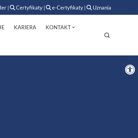
der
|
Certyfikaty
|
e-Certyfikaty
|
Uznania
JE
KARIERA
KONTAKT
Op