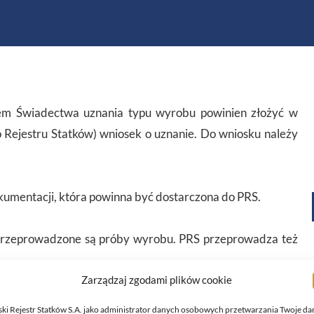
em Świadectwa uznania typu wyrobu powinien złożyć w
 Rejestru Statków) wniosek o uznanie. Do wniosku należy
kumentacji, która powinna być dostarczona do PRS.
przeprowadzone są próby wyrobu. PRS przeprowadza też
Zarządzaj zgodami plików cookie
ików prób i pozytywnego wyniku inspekcji, PRS wystawia
ski Rejestr Statków S.A. jako administrator danych osobowych przetwarzania Twoje da