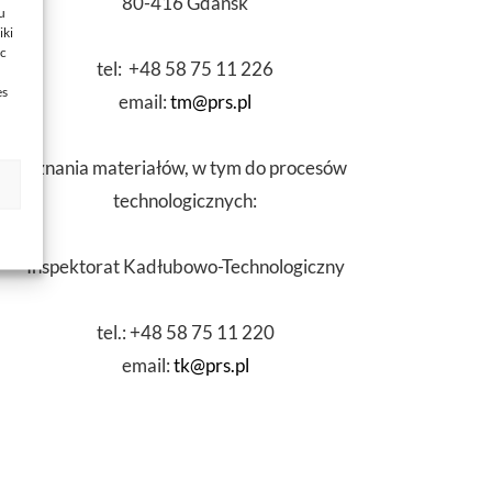
80-416 Gdańsk
u
iki
ąc
tel: +48 58 75 11 226
es
email:
tm@prs.pl
Uznania materiałów, w tym do procesów
technologicznych:
Inspektorat Kadłubowo-Technologiczny
tel.: +48 58 75 11 220
email:
tk@prs.pl