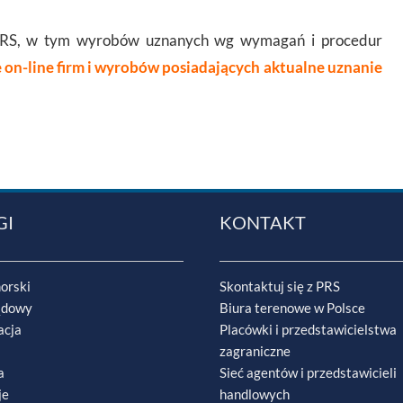
PRS, w tym wyrobów uznanych wg wymagań i procedur
on-line firm i wyrobów posiadających aktualne uznanie
GI
KONTAKT
orski
Skontaktuj się z PRS
ądowy
Biura terenowe w Polsce
acja
Placówki i przedstawicielstwa
zagraniczne
a
Sieć agentów i przedstawicieli
je
handlowych