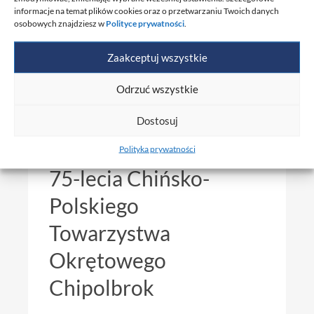
CZE 2026
informacje na temat plików cookies oraz o przetwarzaniu Twoich danych
osobowych znajdziesz w
Polityce prywatności
.
Zaakceptuj wszystkie
Odrzuć wszystkie
Dostosuj
PRS na uroczystości
Polityka prywatności
75-lecia Chińsko-
Polskiego
Towarzystwa
Okrętowego
Chipolbrok