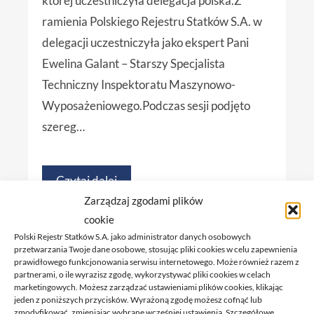
której uczestniczyła delegacja polska.Z
ramienia Polskiego Rejestru Statków S.A. w
delegacji uczestniczyła jako ekspert Pani
Ewelina Galant – Starszy Specjalista
Techniczny Inspektoratu Maszynowo-
Wyposażeniowego.Podczas sesji podjęto
szereg…
Czytaj dalej
Zarządzaj zgodami plików
cookie
Polski Rejestr Statków S.A. jako administrator danych osobowych
przetwarzania Twoje dane osobowe, stosując pliki cookies w celu zapewnienia
19
prawidłowego funkcjonowania serwisu internetowego. Może również razem z
partnerami, o ile wyrazisz zgodę, wykorzystywać pliki cookies w celach
marketingowych. Możesz zarządzać ustawieniami plików cookies, klikając
jeden z poniższych przycisków. Wyrażoną zgodę możesz cofnąć lub
zmodyfikować, zmieniając wybrane wcześniej ustawienia. Szczegółowe