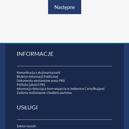
Następne
INFORMACJE
Komunikacja z akcjonariuszami
Biuletyn Informacji Publicznej
Dokumenty wystawiane przez PRS
Polityka jakości PRS
Informacja dotycząca form wsparcia w Jednostce Certyfikującej
Zadania realizowane z budżetu państwa
USŁUGI
Sektor morski