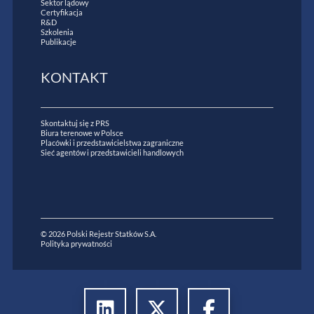
Sektor lądowy
Certyfikacja
R&D
Szkolenia
Publikacje
KONTAKT
Skontaktuj się z PRS
Biura terenowe w Polsce
Placówki i przedstawicielstwa zagraniczne
Sieć agentów i przedstawicieli handlowych
© 2026 Polski Rejestr Statków S.A.
Polityka prywatności