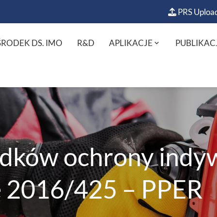
PRS Uploa
RODEK DS. IMO
R&D
APLIKACJE
PUBLIKAC
odków ochrony indyw
e 2016/425 – PPER