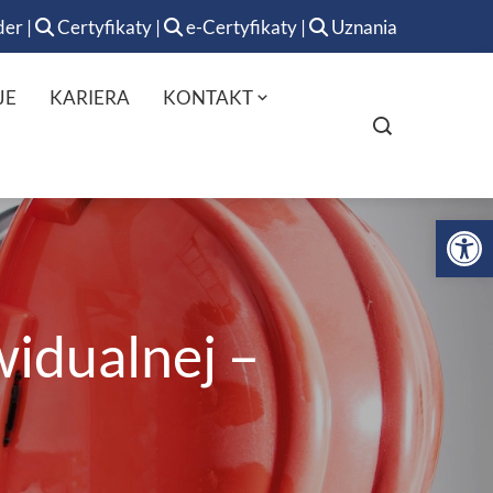
der
|
Certyfikaty
|
e-Certyfikaty
|
Uznania
JE
KARIERA
KONTAKT
Op
idualnej –