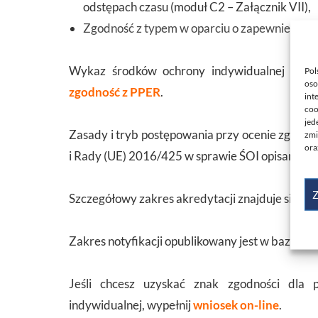
odstępach czasu (moduł C2 – Załącznik VII),
Zgodność z typem w oparciu o zapewnienie jak
Wykaz środków ochrony indywidualnej cert
Pol
oso
zgodność z PPER
.
int
coo
jed
Zasady i tryb postępowania przy ocenie zgodn
zmi
ora
i Rady (UE) 2016/425 w sprawie ŚOI opisane są
Z
Szczegółowy zakres akredytacji znajduje się na 
Zakres notyfikacji opublikowany jest w bazie
N
Jeśli chcesz uzyskać znak zgodności dla
indywidualnej, wypełnij
wniosek on-line
.