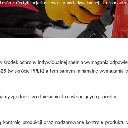
i osób
Certyfikacja środków ochrony indywidualnej – Rozporządz
any środek ochrony indywidualnej spełnia wymagania odpowi
425
(w skrócie PPER) a tym samym minimalne wymagania 
my zgodność w odniesieniu do następujących procedur:
 kontrolę produkcji oraz nadzorowane kontrole produktu 