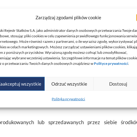
ości procesu produkcji (moduł D – Załącznik VIII)
Zarządzaj zgodami plików cookie
yfikowanych przez nas zawiera
Lista grup wyrobów oce
ski Rejestr Statków S.A. jako administrator danych osobowych przetwarzania Twoje da
bowe, stosując pliki cookies w celu zapewnienia prawidłowego funkcjonowania serwis
ernetowego. Może również razem z partnerami, o ile wyrazisz zgodę, wykorzystywać pl
kies w celach marketingowych. Możesz zarządzać ustawieniami plików cookies, klikaj
en z poniższych przycisków. Wyrażoną zgodę możesz cofnąć lub zmodyfikować,
ości wyrobów na zgodność z Rozporządzeniem Parlamentu Eu
eniając wybrane wcześniej ustawienia. Szczegółowe informacje na temat plików cooki
z o przetwarzaniu Twoich danych osobowych znajdziesz w
Polityce prywatności
.
 w
Programie oceny zgodności środków ochrony indywidual
aakceptuj wszystkie
Odrzuć wszystkie
Dostosuj
stronie internetowej
Polskiego Centrum Akredytacji
.
Polityka prywatności
ANDO
.
 produkowanych lub sprzedawanych przez siebie środk