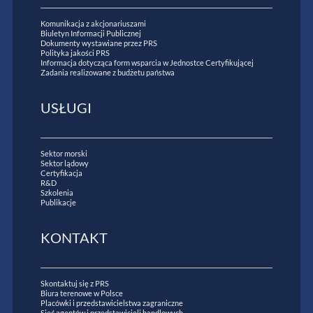
Komunikacja z akcjonariuszami
Biuletyn Informacji Publicznej
Dokumenty wystawiane przez PRS
Polityka jakości PRS
Informacja dotycząca form wsparcia w Jednostce Certyfikującej
Zadania realizowane z budżetu państwa
USŁUGI
Sektor morski
Sektor lądowy
Certyfikacja
R&D
Szkolenia
Publikacje
KONTAKT
Skontaktuj się z PRS
Biura terenowe w Polsce
Placówki i przedstawicielstwa zagraniczne
Sieć agentów i przedstawicieli handlowych