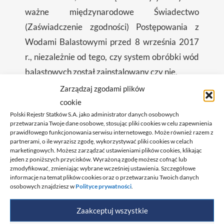
ważne międzynarodowe Świadectwo
(Zaświadczenie zgodności) Postępowania z
Wodami Balastowymi przed 8 września 2017
r., niezależnie od tego, czy system obróbki wód
balastowych został zainstalowany czy nie.
Zarządzaj zgodami plików
Zatwierdzanie instalacji systemów obróbki
cookie
Polski Rejestr Statków S.A. jako administrator danych osobowych
wód balastowych i wydawanie odpowiednich
przetwarzania Twoje dane osobowe, stosując pliki cookies w celu zapewnienia
dokumentów należy do kompetencji
prawidłowego funkcjonowania serwisu internetowego. Może również razem z
partnerami, o ile wyrazisz zgodę, wykorzystywać pliki cookies w celach
towarzystwa klasyfikacyjnego (np. Polski
marketingowych. Możesz zarządzać ustawieniami plików cookies, klikając
jeden z poniższych przycisków. Wyrażoną zgodę możesz cofnąć lub
Rejestr Statków S.A.), które prowadzi nadzór
zmodyfikować, zmieniając wybrane wcześniej ustawienia. Szczegółowe
konwencyjny nad danym statkiem i i wykonuje
informacje na temat plików cookies oraz o przetwarzaniu Twoich danych
osobowych znajdziesz w
Polityce prywatności
.
wymagane przeglądy skutkujące
wystawieniem IBWMC.
Zaakceptuj wszystkie